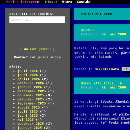
Madise interveeb
Minust
Video
Kontakt
OTSI SIIT ALT LAHTRIST
MONTH:
MAI 2008
Search
for:
REEDEEE.
Posted on
30. mai 2008
Väsitav oli, aga pole hullu
I do web [SAMPLE]
vms musta täku tallis, pär
tsekin, mis toimub.
Contact for price money
ARHIIV
Posted in
Määratlemata
juuli 2026
(1)
juuni 2026
(1)
aprill 2026
(2)
veebruar 2026
(1)
HOMME SAAB TÖÖLE. :D
jaanuar 2026
(1)
Posted on
29. mai 2008
detsember 2025
(1)
november 2025
(3)
oktoober 2025
(2)
Ja ma olengi lõpuks Jäneda
september 2025
(1)
niiet täiesti normaalne mi
august 2025
(1)
juuli 2025
(1)
Ma olen avastanud, et päike
juuni 2025
(2)
võtnud või solaariumis käin
mai 2025
(1)
juba vägeev. (y) Peaks rand
veebruar 2025
(2)
jaanuar 2025
(2)