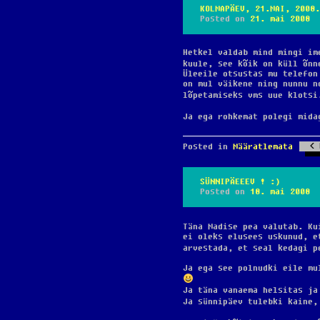
KOLMAPÄEV, 21.MAI, 2008.
Posted on
21. mai 2008
Hetkel valdab mind mingi im
kuule, see kõik on küll õnn
Üleeile otsustas mu telefon
on mul väikene ning nunnu n
lõpetamiseks vms uue klots
Ja ega rohkemat polegi mida
Posted in
Määratlemata
SÜNNIPÄEEEV ! :)
Posted on
18. mai 2008
Täna Madise pea valutab. Ku
ei oleks elusees uskunud, e
arvestada, et seal kedagi p
Ja ega see polnudki eile mu
Ja täna vanaema helsitas j
Ja sünnipäev tulebki kaine,