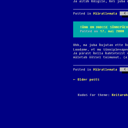
Ja aitäh kõigile, kes juba 
Posted in
Määratlemata
TÄNA ON MADISE SÜNNIPÄEV
Posted on
17. mai 2008
Uhh, ma juba kujutan ette k
Loodame, et mu sünnipäevap
Ja pärast kella kahteteist 
mäletab öössel toimunut. (a
Posted in
Määratlemata
POST
←
Older posts
NAVIGATION
Kudos for theme:
Keitaroh