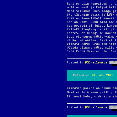
Rohi on siin rohelisem ja t
muld on must ja kaljud hall
Mäed seisavad ühes maaga ja
Üks täiendab teist ja kõik 
Kõik on loomulikult kaunis 
See on koht, kuhu mina oma 
Aga peatuda ei julge, karte
selleks liuglengi edasi ja 
Lootes, et kunagi ma naasen
läbi elu-surma-mõtte-vaimu 
Ja kui ma naasen, siis et s
viimast korda seda ilu siin
Mõelda viimane mõte, mille 
Seda kohta siin ei ole, see
Posted in
Määratlemata
Posted on
23. mai 2008
Viimased päevad on olnud t
Neid ei leia minu peast ju
Ei teagi kohe, mida siia k
Posted in
Määratlemata