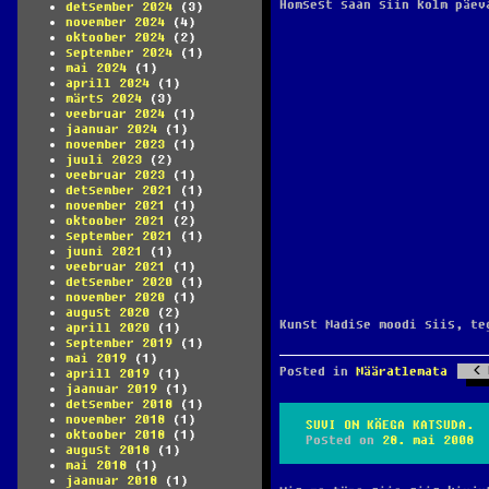
Homsest saan siin kolm päe
detsember 2024
(3)
november 2024
(4)
oktoober 2024
(2)
september 2024
(1)
mai 2024
(1)
aprill 2024
(1)
märts 2024
(3)
veebruar 2024
(1)
jaanuar 2024
(1)
november 2023
(1)
juuli 2023
(2)
veebruar 2023
(1)
detsember 2021
(1)
november 2021
(1)
oktoober 2021
(2)
september 2021
(1)
juuni 2021
(1)
veebruar 2021
(1)
detsember 2020
(1)
november 2020
(1)
august 2020
(2)
Kunst Madise moodi siis, te
aprill 2020
(1)
september 2019
(1)
mai 2019
(1)
Posted in
Määratlemata
aprill 2019
(1)
jaanuar 2019
(1)
detsember 2018
(1)
november 2018
(1)
SUVI ON KÄEGA KATSUDA.
oktoober 2018
(1)
Posted on
28. mai 2008
august 2018
(1)
mai 2018
(1)
jaanuar 2018
(1)