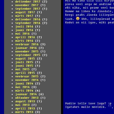
Mis ma täna siia siis kirju
detsember 2017
(2)
päeva veel aega me andsime 
november 2017
(1)
eks näha, mis peame veel ho
september 2017
(1)
Homme ma lähen ka Jänedale,
august 2017
(1)
keegi peaks Jäneda lillepäe
märts 2017
(1)
saab.
Uhh, lillepäevad o
detsember 2016
(1)
Kodus on nii igav, miks pea
september 2016
(2)
juuli 2016
(1)
juuni 2016
(1)
mai 2016
(1)
aprill 2016
(2)
märts 2016
(2)
veebruar 2016
(3)
jaanuar 2016
(2)
november 2015
(1)
september 2015
(2)
august 2015
(2)
juuli 2015
(1)
juuni 2015
(1)
mai 2015
(2)
aprill 2015
(2)
veebruar 2015
(2)
november 2014
(1)
juuni 2014
(2)
mai 2014
(3)
märts 2014
(4)
jaanuar 2014
(6)
oktoober 2013
(1)
august 2013
(1)
Madise selle suve lugu? :p
mai 2013
(2)
Igatahes mulle meeldib. ^^,
aprill 2013
(1)
märts 2013
(3)