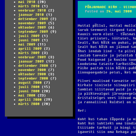
mai 2010
(28)
märts 2010
(1)
PÕHJAMAADE HIRM – VIIMA
veebruar 2010
(2)
Posted on
24. mai 2008
jaanuar 2010
(1)
detsember 2009
(2)
november 2009
(5)
Mustal põllul, mustal mulla
oktoober 2009
(6)
surub seemnest sirgund taim
september 2009
(9)
Kaunis vorm elust – tõusmas
juuli 2009
(1)
täies priiuses, süütuses, h
juuni 2009
(1)
Sealt, kus kõik on puhas, p
mai 2009
(11)
Sealt kus kõik on jäänud sa
aprill 2009
(2)
Õhus lendab lind – ta pilvi
märts 2009
(3)
laulab taevale ja jutustab 
veebruar 2009
(3)
Puud kaiguvad ja kuulda suu
jaanuar 2009
(12)
Loodusema tasaste tarkussõn
detsember 2008
(7)
Päike paitab siin kõiki-pak
november 2008
(7)
linnupoegadele pesas, kes m
oktoober 2008
(3)
september 2008
(7)
Pilves maalivad taevasse ne
august 2008
(7)
kirkale sinisele silmapiiri
juuli 2008
(15)
Samblas silitavad puid ja r
juuni 2008
(20)
ja päiksevalgus järvepeegel
mai 2008
(23)
Kristalselges vees löövad m
aprill 2008
(29)
ja rannaliival kuldsel on n
märts 2008
(28)
Ref:
Koht kus tahan lõppeda ja m
koht kus suhtleks oma sündi
Esiisade tarkust ja hingi s
igavesti siin oma kehaga pu