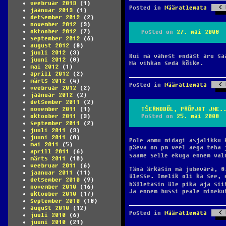
veebruar 2013
(1)
Posted in
Määratlemata
jaanuar 2013
(1)
detsember 2012
(2)
november 2012
(3)
oktoober 2012
(7)
Posted on
27. mai 2008
september 2012
(6)
august 2012
(8)
juuli 2012
(3)
Kui ma vahest endast aru sa
juuni 2012
(8)
Ma vihkan seda kõike.
mai 2012
(1)
aprill 2012
(2)
märts 2012
(4)
Posted in
Määratlemata
veebruar 2012
(2)
jaanuar 2012
(2)
detsember 2011
(2)
november 2011
(1)
TŠERNOBÕL, PRÕPJAT JNE.
oktoober 2011
(3)
Posted on
25. mai 2008
september 2011
(2)
juuli 2011
(3)
juuni 2011
(8)
Pole ammu midagi asjalikku 
mai 2011
(5)
päeva on pm veel aega teha 
aprill 2011
(6)
saame selle ekuga ennem va
märts 2011
(10)
veebruar 2011
(6)
Täna ärkasin ma jubevara, 8
jaanuar 2011
(11)
ülesse. Imelik oli ka see, 
detsember 2010
(9)
hääletasin üle pika aja sii
november 2010
(16)
Ja ennem bussi peale mineku
oktoober 2010
(17)
september 2010
(18)
august 2010
(12)
Posted in
Määratlemata
juuli 2010
(6)
juuni 2010
(21)