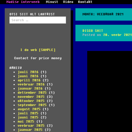
Madise interveeb
Minust
Video
Kontakt
OTSI SIIT ALT LAHTRIST
MONTH:
VEEBRUAR 2021
Search
for:
DISCO SHIT
Posted on
20. veebr 2021
I do web [SAMPLE]
Contact for price money
ARHIIV
juuli 2026
(1)
juuni 2026
(1)
aprill 2026
(2)
veebruar 2026
(1)
jaanuar 2026
(1)
detsember 2025
(1)
november 2025
(3)
oktoober 2025
(2)
september 2025
(1)
august 2025
(1)
juuli 2025
(1)
juuni 2025
(2)
mai 2025
(1)
veebruar 2025
(2)
jaanuar 2025
(2)