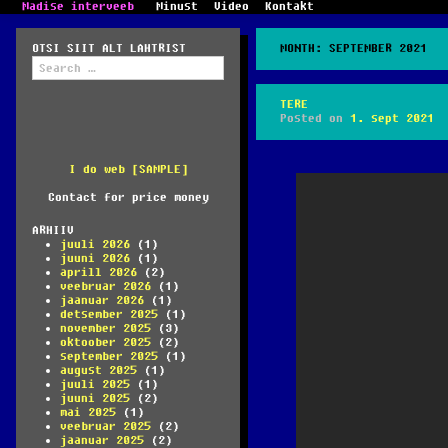
Madise interveeb
Minust
Video
Kontakt
OTSI SIIT ALT LAHTRIST
MONTH:
SEPTEMBER 2021
Search
for:
TERE
Posted on
1. sept 2021
I do web [SAMPLE]
Contact for price money
ARHIIV
juuli 2026
(1)
juuni 2026
(1)
aprill 2026
(2)
veebruar 2026
(1)
jaanuar 2026
(1)
detsember 2025
(1)
november 2025
(3)
oktoober 2025
(2)
september 2025
(1)
august 2025
(1)
juuli 2025
(1)
juuni 2025
(2)
mai 2025
(1)
veebruar 2025
(2)
jaanuar 2025
(2)