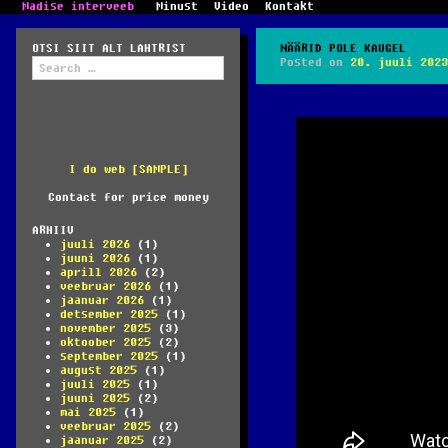
Madise interveeb
Minust
Video
Kontakt
OTSI SIIT ALT LAHTRIST
NÄÄRID POLE KAUGEL
Search
Posted on
20. juuli 2023
for:
I do web [SAMPLE]
Contact for price money
ARHIIV
juuli 2026
(1)
juuni 2026
(1)
aprill 2026
(2)
veebruar 2026
(1)
jaanuar 2026
(1)
detsember 2025
(1)
november 2025
(3)
oktoober 2025
(2)
september 2025
(1)
august 2025
(1)
juuli 2025
(1)
juuni 2025
(2)
mai 2025
(1)
veebruar 2025
(2)
jaanuar 2025
(2)