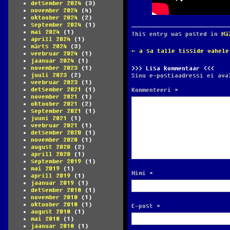
detsember 2024
(3)
november 2024
(4)
oktoober 2024
(2)
september 2024
(1)
mai 2024
(1)
This entry was posted in
Mä
aprill 2024
(1)
märts 2024
(3)
POST
←
a sa talle tisside vahele
veebruar 2024
(1)
NAVIGATION
jaanuar 2024
(1)
november 2023
(1)
Lisa kommentaar
juuli 2023
(2)
Sinu e-postiaadressi ei ava
veebruar 2023
(1)
detsember 2021
(1)
Kommenteeri
*
november 2021
(1)
oktoober 2021
(2)
september 2021
(1)
juuni 2021
(1)
veebruar 2021
(1)
detsember 2020
(1)
november 2020
(1)
august 2020
(2)
aprill 2020
(1)
september 2019
(1)
mai 2019
(1)
Nimi
*
aprill 2019
(1)
jaanuar 2019
(1)
detsember 2018
(1)
november 2018
(1)
oktoober 2018
(1)
E-post
*
august 2018
(1)
mai 2018
(1)
jaanuar 2018
(1)