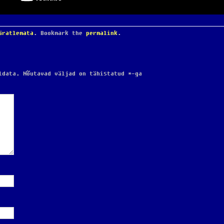
äratlemata
. Bookmark the
permalink
.
ldata.
Nõutavad väljad on tähistatud
*
-ga