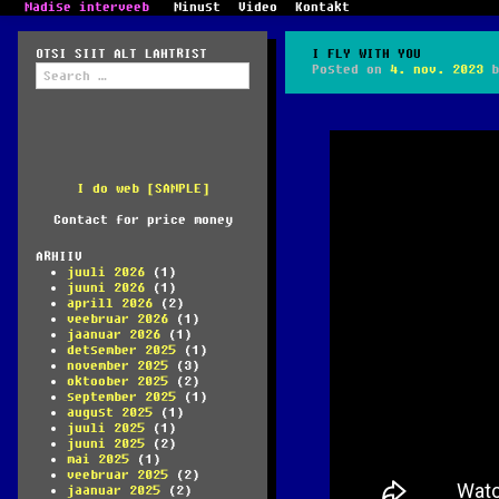
Madise interveeb
Minust
Video
Kontakt
OTSI SIIT ALT LAHTRIST
I FLY WITH YOU
Search
Posted on
4. nov. 2023
b
for:
I do web [SAMPLE]
Contact for price money
ARHIIV
juuli 2026
(1)
juuni 2026
(1)
aprill 2026
(2)
veebruar 2026
(1)
jaanuar 2026
(1)
detsember 2025
(1)
november 2025
(3)
oktoober 2025
(2)
september 2025
(1)
august 2025
(1)
juuli 2025
(1)
juuni 2025
(2)
mai 2025
(1)
veebruar 2025
(2)
jaanuar 2025
(2)