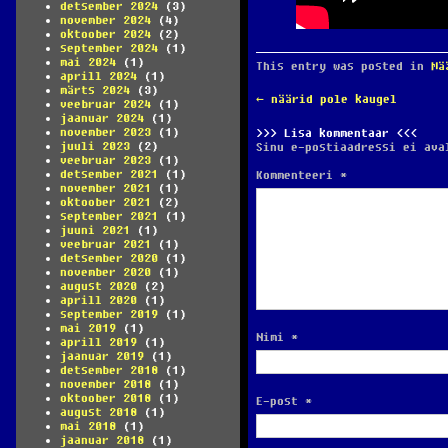
detsember 2024
(3)
november 2024
(4)
oktoober 2024
(2)
september 2024
(1)
mai 2024
(1)
This entry was posted in
Mä
aprill 2024
(1)
märts 2024
(3)
POST
←
näärid pole kaugel
veebruar 2024
(1)
NAVIGATION
jaanuar 2024
(1)
november 2023
(1)
Lisa kommentaar
juuli 2023
(2)
Sinu e-postiaadressi ei ava
veebruar 2023
(1)
detsember 2021
(1)
Kommenteeri
*
november 2021
(1)
oktoober 2021
(2)
september 2021
(1)
juuni 2021
(1)
veebruar 2021
(1)
detsember 2020
(1)
november 2020
(1)
august 2020
(2)
aprill 2020
(1)
september 2019
(1)
mai 2019
(1)
Nimi
*
aprill 2019
(1)
jaanuar 2019
(1)
detsember 2018
(1)
november 2018
(1)
oktoober 2018
(1)
E-post
*
august 2018
(1)
mai 2018
(1)
jaanuar 2018
(1)