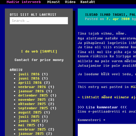
Madise interveeb
Minust
Video
Kontakt
OTSI SIIT ALT LAHTRIST
ILUSAD ILMAD TAGASI, PAL
Search
Posted on
7. apr 2008
b
for:
Täna sajab vihma, nõme.
Aga alustame natuke varasem
Ja pühapäeval logelesin lih
Ja täna oli siis esimene ko
I do web [SAMPLE]
Täna oli mul üle pika aja s
Ennem rääkisin ka Sirlyga m
Contact for price money
millele ma pole varem mõeln
Jutuajamine ise pole avali
ARHIIV
juuli 2026
(1)
Ja loodame kõik veel seda, 
juuni 2026
(1)
aprill 2026
(2)
veebruar 2026
(1)
This entry was posted in
Mä
jaanuar 2026
(1)
detsember 2025
(1)
POST
←
Lihtsalt mõned viimase aj
november 2025
(3)
NAVIGATION
oktoober 2025
(2)
Lisa kommentaar
september 2025
(1)
Sinu e-postiaadressi ei ava
august 2025
(1)
juuli 2025
(1)
Kommenteeri
*
juuni 2025
(2)
mai 2025
(1)
veebruar 2025
(2)
jaanuar 2025
(2)