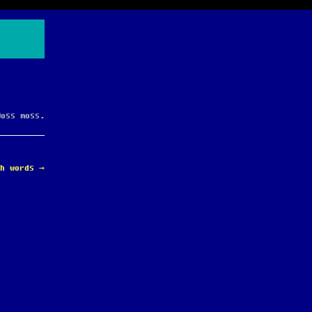
Moss moss.
th words
→