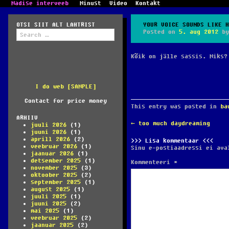
Madise interveeb
Minust
Video
Kontakt
OTSI SIIT ALT LAHTRIST
YOUR VOICE SOUNDS LIKE H
Search
Posted on
5. aug 2012
b
for:
Kõik on jälle sassis. Miks?
I do web [SAMPLE]
Contact for price money
This entry was posted in
ba
ARHIIV
POST
←
too much daydreaming
juuli 2026
(1)
NAVIGATION
juuni 2026
(1)
aprill 2026
(2)
Lisa kommentaar
veebruar 2026
(1)
Sinu e-postiaadressi ei ava
jaanuar 2026
(1)
detsember 2025
(1)
Kommenteeri
*
november 2025
(3)
oktoober 2025
(2)
september 2025
(1)
august 2025
(1)
juuli 2025
(1)
juuni 2025
(2)
mai 2025
(1)
veebruar 2025
(2)
jaanuar 2025
(2)