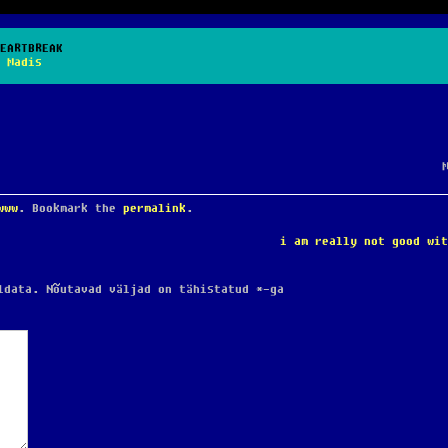
EARTBREAK
y
Madis
www
. Bookmark the
permalink
.
i am really not good wi
ldata.
Nõutavad väljad on tähistatud
*
-ga