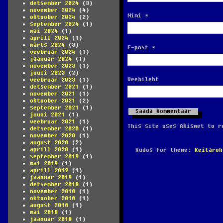
detsember 2024
(3)
november 2024
(4)
Nimi
*
oktoober 2024
(2)
september 2024
(1)
mai 2024
(1)
aprill 2024
(1)
märts 2024
(3)
E-post
*
veebruar 2024
(1)
jaanuar 2024
(1)
november 2023
(1)
juuli 2023
(2)
Veebileht
veebruar 2023
(1)
detsember 2021
(1)
november 2021
(1)
oktoober 2021
(2)
september 2021
(1)
juuni 2021
(1)
veebruar 2021
(1)
This site uses Akismet to 
detsember 2020
(1)
november 2020
(1)
august 2020
(2)
aprill 2020
(1)
Kudos for theme:
Keitaroh
september 2019
(1)
mai 2019
(1)
aprill 2019
(1)
jaanuar 2019
(1)
detsember 2018
(1)
november 2018
(1)
oktoober 2018
(1)
august 2018
(1)
mai 2018
(1)
jaanuar 2018
(1)