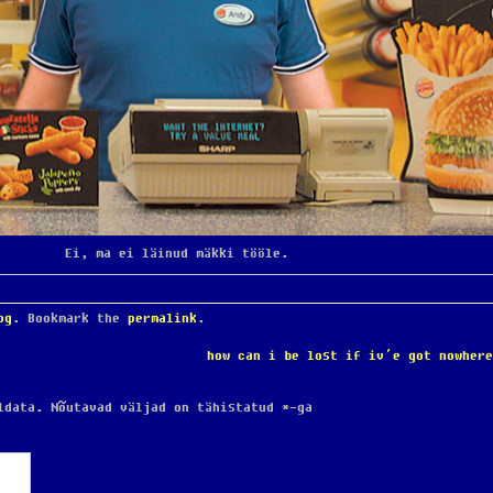
Ei, ma ei läinud mäkki tööle.
og
. Bookmark the
permalink
.
how can i be lost if iv’e got nowher
ldata.
Nõutavad väljad on tähistatud
*
-ga