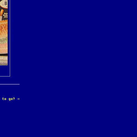
e to go?
→