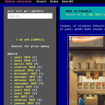
Madise interveeb
Minust
Video
Kontakt
OTSI SIIT ALT LAHTRIST
WORK IN PROGRESS
Search
Posted on
12. okt 2012
b
for:
Tundub, et viimasel töövest
ei pane, peaks koht olemas 
I do web [SAMPLE]
Contact for price money
ARHIIV
juuli 2026
(1)
juuni 2026
(1)
aprill 2026
(2)
veebruar 2026
(1)
jaanuar 2026
(1)
detsember 2025
(1)
november 2025
(3)
oktoober 2025
(2)
september 2025
(1)
august 2025
(1)
juuli 2025
(1)
juuni 2025
(2)
mai 2025
(1)
veebruar 2025
(2)
jaanuar 2025
(2)