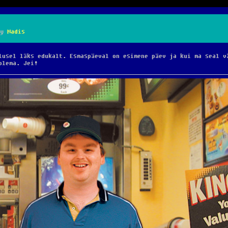
y
Madis
lusel läks edukalt. Esmaspäeval on esimene päev ja kui ma seal v
olema. Jei!