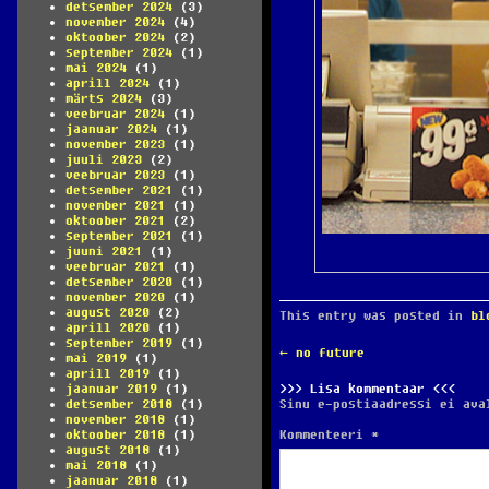
detsember 2024
(3)
november 2024
(4)
oktoober 2024
(2)
september 2024
(1)
mai 2024
(1)
aprill 2024
(1)
märts 2024
(3)
veebruar 2024
(1)
jaanuar 2024
(1)
november 2023
(1)
juuli 2023
(2)
veebruar 2023
(1)
detsember 2021
(1)
november 2021
(1)
oktoober 2021
(2)
september 2021
(1)
juuni 2021
(1)
veebruar 2021
(1)
detsember 2020
(1)
november 2020
(1)
august 2020
(2)
This entry was posted in
bl
aprill 2020
(1)
september 2019
(1)
POST
←
no future
mai 2019
(1)
NAVIGATION
aprill 2019
(1)
jaanuar 2019
(1)
Lisa kommentaar
detsember 2018
(1)
Sinu e-postiaadressi ei ava
november 2018
(1)
oktoober 2018
(1)
Kommenteeri
*
august 2018
(1)
mai 2018
(1)
jaanuar 2018
(1)