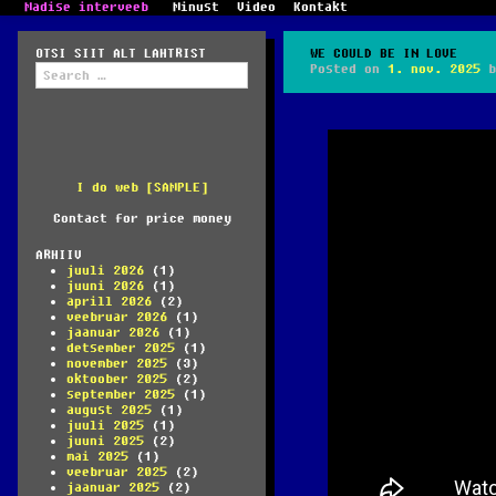
Madise interveeb
Minust
Video
Kontakt
OTSI SIIT ALT LAHTRIST
WE COULD BE IN LOVE
Search
Posted on
1. nov. 2025
b
for:
I do web [SAMPLE]
Contact for price money
ARHIIV
juuli 2026
(1)
juuni 2026
(1)
aprill 2026
(2)
veebruar 2026
(1)
jaanuar 2026
(1)
detsember 2025
(1)
november 2025
(3)
oktoober 2025
(2)
september 2025
(1)
august 2025
(1)
juuli 2025
(1)
juuni 2025
(2)
mai 2025
(1)
veebruar 2025
(2)
jaanuar 2025
(2)