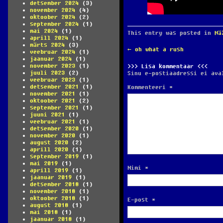
detsember 2024
(3)
november 2024
(4)
oktoober 2024
(2)
september 2024
(1)
mai 2024
(1)
This entry was posted in
Mä
aprill 2024
(1)
märts 2024
(3)
POST
←
oh what a rush
veebruar 2024
(1)
NAVIGATION
jaanuar 2024
(1)
november 2023
(1)
Lisa kommentaar
juuli 2023
(2)
Sinu e-postiaadressi ei ava
veebruar 2023
(1)
detsember 2021
(1)
Kommenteeri
*
november 2021
(1)
oktoober 2021
(2)
september 2021
(1)
juuni 2021
(1)
veebruar 2021
(1)
detsember 2020
(1)
november 2020
(1)
august 2020
(2)
aprill 2020
(1)
september 2019
(1)
mai 2019
(1)
Nimi
*
aprill 2019
(1)
jaanuar 2019
(1)
detsember 2018
(1)
november 2018
(1)
oktoober 2018
(1)
E-post
*
august 2018
(1)
mai 2018
(1)
jaanuar 2018
(1)