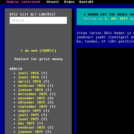
Madise interveeb
Minust
Video
Kontakt
OTSI SIIT ALT LAHTRIST
I WANNA EAT THE WHOLE CA
Search
Posted on
5. okt 2012
b
for:
Istun Tartus üksi kodus ja 
juuksuri jaoks ilmselgelt h
ka, tundus, et läks positii
I do web [SAMPLE]
Contact for price money
ARHIIV
juuli 2026
(1)
juuni 2026
(1)
aprill 2026
(2)
veebruar 2026
(1)
jaanuar 2026
(1)
detsember 2025
(1)
november 2025
(3)
oktoober 2025
(2)
september 2025
(1)
august 2025
(1)
juuli 2025
(1)
juuni 2025
(2)
mai 2025
(1)
veebruar 2025
(2)
jaanuar 2025
(2)