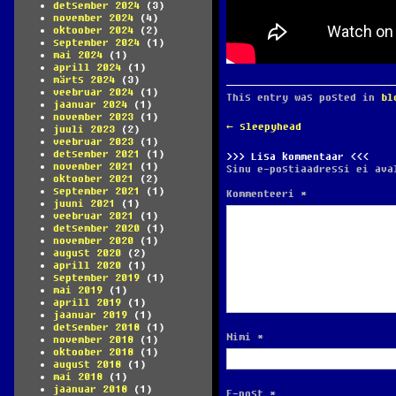
detsember 2024
(3)
november 2024
(4)
oktoober 2024
(2)
september 2024
(1)
mai 2024
(1)
aprill 2024
(1)
märts 2024
(3)
veebruar 2024
(1)
This entry was posted in
bl
jaanuar 2024
(1)
november 2023
(1)
POST
←
sleepyhead
juuli 2023
(2)
NAVIGATION
veebruar 2023
(1)
detsember 2021
(1)
Lisa kommentaar
november 2021
(1)
Sinu e-postiaadressi ei ava
oktoober 2021
(2)
september 2021
(1)
Kommenteeri
*
juuni 2021
(1)
veebruar 2021
(1)
detsember 2020
(1)
november 2020
(1)
august 2020
(2)
aprill 2020
(1)
september 2019
(1)
mai 2019
(1)
aprill 2019
(1)
jaanuar 2019
(1)
detsember 2018
(1)
Nimi
*
november 2018
(1)
oktoober 2018
(1)
august 2018
(1)
mai 2018
(1)
jaanuar 2018
(1)
E-post
*