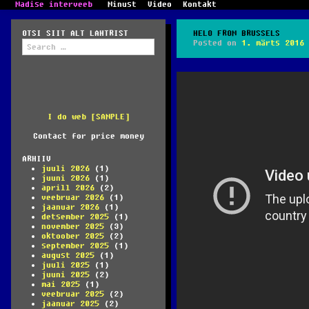
Madise interveeb
Minust
Video
Kontakt
OTSI SIIT ALT LAHTRIST
HELO FROM BRUSSELS
Search
Posted on
1. märts 2016
for:
I do web [SAMPLE]
Contact for price money
ARHIIV
juuli 2026
(1)
juuni 2026
(1)
aprill 2026
(2)
veebruar 2026
(1)
jaanuar 2026
(1)
detsember 2025
(1)
november 2025
(3)
oktoober 2025
(2)
september 2025
(1)
august 2025
(1)
juuli 2025
(1)
juuni 2025
(2)
mai 2025
(1)
veebruar 2025
(2)
jaanuar 2025
(2)