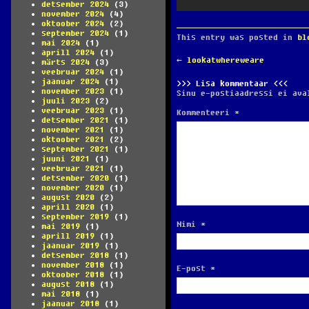
detsember 2024
(3)
november 2024
(4)
oktoober 2024
(2)
september 2024
(1)
This entry was posted in
bl
mai 2024
(1)
aprill 2024
(1)
POST
←
lookatwhereweare
märts 2024
(3)
NAVIGATION
veebruar 2024
(1)
jaanuar 2024
(1)
Lisa kommentaar
november 2023
(1)
Sinu e-postiaadressi ei ava
juuli 2023
(2)
veebruar 2023
(1)
Kommenteeri
*
detsember 2021
(1)
november 2021
(1)
oktoober 2021
(2)
september 2021
(1)
juuni 2021
(1)
veebruar 2021
(1)
detsember 2020
(1)
november 2020
(1)
august 2020
(2)
aprill 2020
(1)
september 2019
(1)
Nimi
*
mai 2019
(1)
aprill 2019
(1)
jaanuar 2019
(1)
detsember 2018
(1)
november 2018
(1)
E-post
*
oktoober 2018
(1)
august 2018
(1)
mai 2018
(1)
jaanuar 2018
(1)