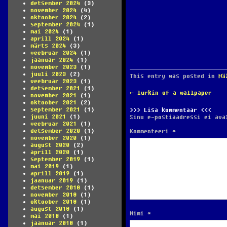
detsember 2024
(3)
november 2024
(4)
oktoober 2024
(2)
september 2024
(1)
mai 2024
(1)
aprill 2024
(1)
märts 2024
(3)
veebruar 2024
(1)
jaanuar 2024
(1)
november 2023
(1)
juuli 2023
(2)
This entry was posted in
Mä
veebruar 2023
(1)
detsember 2021
(1)
POST
←
lurkin of a wallpaper
november 2021
(1)
NAVIGATION
oktoober 2021
(2)
september 2021
(1)
Lisa kommentaar
juuni 2021
(1)
Sinu e-postiaadressi ei ava
veebruar 2021
(1)
detsember 2020
(1)
Kommenteeri
*
november 2020
(1)
august 2020
(2)
aprill 2020
(1)
september 2019
(1)
mai 2019
(1)
aprill 2019
(1)
jaanuar 2019
(1)
detsember 2018
(1)
november 2018
(1)
oktoober 2018
(1)
august 2018
(1)
Nimi
*
mai 2018
(1)
jaanuar 2018
(1)