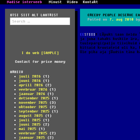
Madise interveeb
Minust
Video
Kontakt
OTSI SIIT ALT LAHTRIST
CREEDY PEOPLE DESERVE EA
Search
Posted on
7. aug 2010
b
for:
EE
ST
III
! Lõpuks saan öelda 
ja juba tahaks kuskile ära,
tuulepargi(palju tiivikuid 
kitsaid kruusateid oli ka, 
Üle pika aja jõudsin täna k
I do web [SAMPLE]
Contact for price money
ARHIIV
juuli 2026
(1)
juuni 2026
(1)
aprill 2026
(2)
veebruar 2026
(1)
jaanuar 2026
(1)
detsember 2025
(1)
november 2025
(3)
oktoober 2025
(2)
september 2025
(1)
august 2025
(1)
juuli 2025
(1)
juuni 2025
(2)
mai 2025
(1)
veebruar 2025
(2)
jaanuar 2025
(2)