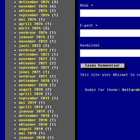
detsember 2024
(3)
Nimi
*
november 2024
(4)
oktoober 2024
(2)
september 2024
(1)
mai 2024
(1)
aprill 2024
(1)
E-post
*
märts 2024
(3)
veebruar 2024
(1)
jaanuar 2024
(1)
november 2023
(1)
Veebileht
juuli 2023
(2)
veebruar 2023
(1)
detsember 2021
(1)
november 2021
(1)
oktoober 2021
(2)
september 2021
(1)
juuni 2021
(1)
This site uses Akismet to 
veebruar 2021
(1)
detsember 2020
(1)
november 2020
(1)
august 2020
(2)
Kudos for theme:
Keitaroh
aprill 2020
(1)
september 2019
(1)
mai 2019
(1)
aprill 2019
(1)
jaanuar 2019
(1)
detsember 2018
(1)
november 2018
(1)
oktoober 2018
(1)
august 2018
(1)
mai 2018
(1)
jaanuar 2018
(1)