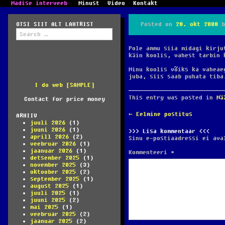
Madise interveeb
Minust
Video
Kontakt
OTSI SIIT ALT LAHTRIST
Posted on
28. okt 2008
b
Search
for:
Pole ammu siia midagi kirju
käin koolis, vahest tarbin 
Minu koolis võiks ka vaheae
juba, siis saab puhata tiba
I do web [SAMPLE]
This entry was posted in
Mä
Contact for price money
POST
←
Eelmine postitus
ARHIIV
NAVIGATION
juuli 2026
(1)
juuni 2026
(1)
Lisa kommentaar
aprill 2026
(2)
Sinu e-postiaadressi ei ava
veebruar 2026
(1)
jaanuar 2026
(1)
Kommenteeri
*
detsember 2025
(1)
november 2025
(3)
oktoober 2025
(2)
september 2025
(1)
august 2025
(1)
juuli 2025
(1)
juuni 2025
(2)
mai 2025
(1)
veebruar 2025
(2)
jaanuar 2025
(2)