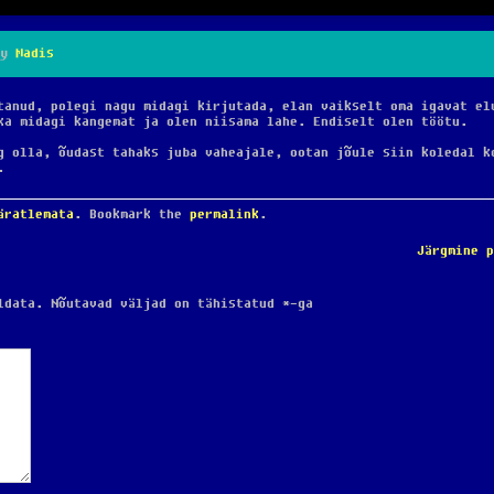
y
Madis
tanud, polegi nagu midagi kirjutada, elan vaikselt oma igavat el
ka midagi kangemat ja olen niisama lahe. Endiselt olen töötu.
g olla, õudast tahaks juba vaheajale, ootan jõule siin koledal k
.
äratlemata
. Bookmark the
permalink
.
Järgmine 
ldata.
Nõutavad väljad on tähistatud
*
-ga